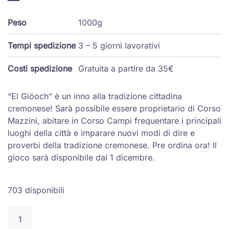
era:
è:
45,00 €.
40,50 €.
Peso
1000g
Tempi spedizione
3 – 5 giorni lavorativi
Costi spedizione
Gratuita a partire da 35€
“El Gióoch” è un inno alla tradizione cittadina
cremonese! Sarà possibile essere proprietario di Corso
Mazzini, abitare in Corso Campi frequentare i principali
luoghi della città e imparare nuovi modi di dire e
proverbi della tradizione cremonese. Pre ordina ora! Il
gioco sarà disponibile dal 1 dicembre.
703 disponibili
Gioco
da