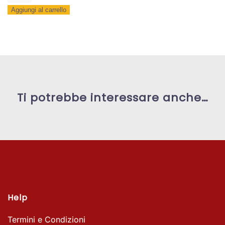
tavolo
Aggiungi al carrello
"El
Gióoch"
quantità
Ti potrebbe interessare anche…
Help
Termini e Condizioni