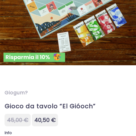
Giogum?
Gioco da tavolo “El Gióoch”
Il
Il
45,00
€
40,50
€
prezzo
prezzo
originale
attuale
Info